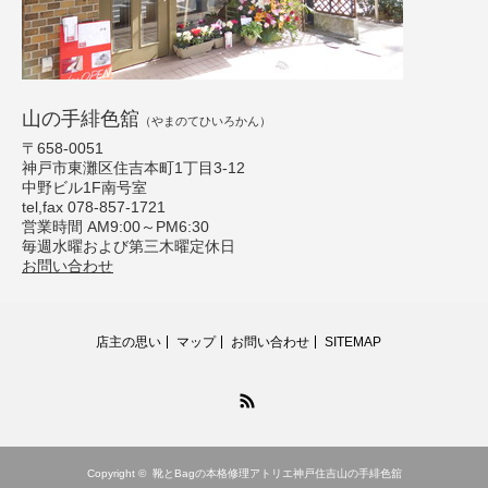
山の手緋色舘
（やまのてひいろかん）
〒658-0051
神戸市東灘区住吉本町1丁目3-12
中野ビル1F南号室
tel,fax 078-857-1721
営業時間 AM9:00～PM6:30
毎週水曜および第三木曜定休日
お問い合わせ
店主の思い
マップ
お問い合わせ
SITEMAP
RSS
Copyright ©
靴とBagの本格修理アトリエ神戸住吉山の手緋色舘