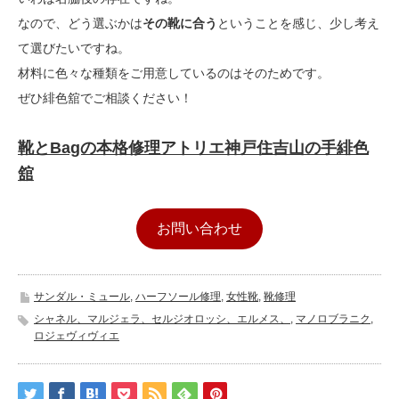
なので、どう選ぶかは
その靴に合う
ということを感じ、少し考え
て選びたいですね。
材料に色々な種類をご用意しているのはそのためです。
ぜひ緋色舘でご相談ください！
靴とBagの本格修理アトリエ神戸住吉山の手緋色
舘
お問い合わせ
サンダル・ミュール
,
ハーフソール修理
,
女性靴
,
靴修理
シャネル、マルジェラ、セルジオロッシ、エルメス、
,
マノロブラニク
,
ロジェヴィヴィエ