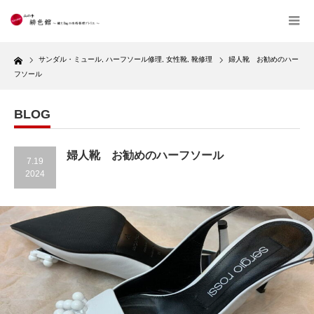
Home
サンダル・ミュール
,
ハーフソール修理
,
女性靴
,
靴修理
婦人靴 お勧めのハー
フソール
BLOG
婦人靴 お勧めのハーフソール
7.19
2024