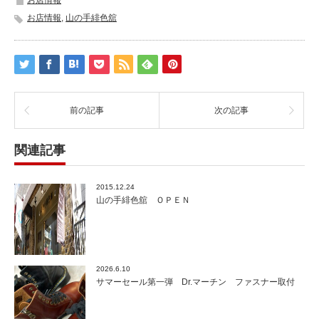
お店情報
お店情報
,
山の手緋色舘
前の記事
次の記事
関連記事
2015.12.24
山の手緋色舘 ＯＰＥＮ
2026.6.10
サマーセール第一弾 Dr.マーチン ファスナー取付