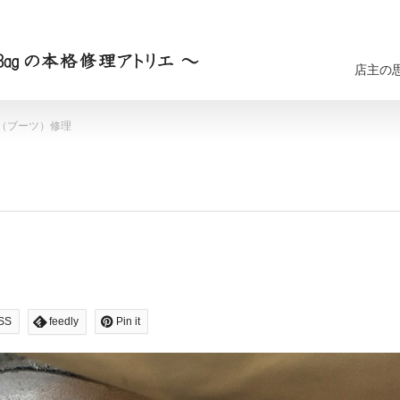
店主の
（ブーツ）修理
SS
feedly
Pin it