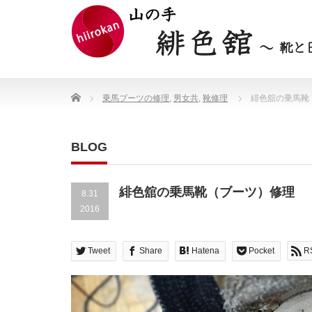
Home
乗馬ブーツの修理
,
男女共
,
靴修理
緋色舘の乗馬靴
BLOG
緋色舘の乗馬靴（ブーツ）修理
8.31
2016
Tweet
Share
Hatena
Pocket
R