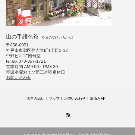
山の手緋色舘
（やまのてひいろかん）
〒658-0051
神戸市東灘区住吉本町1丁目3-12
中野ビル1F南号室
tel,fax 078-857-1721
営業時間 AM9:00～PM6:30
毎週水曜および第三木曜定休日
お問い合わせ
店主の思い
マップ
お問い合わせ
SITEMAP
RSS
Copyright ©
靴とBagの本格修理アトリエ神戸住吉山の手緋色舘