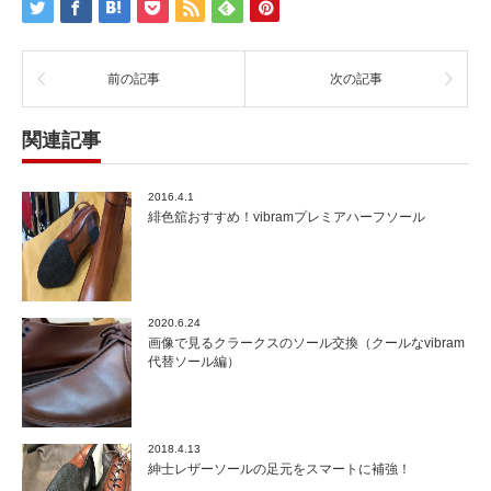
前の記事
次の記事
関連記事
2016.4.1
緋色舘おすすめ！vibramプレミアハーフソール
2020.6.24
画像で見るクラークスのソール交換（クールなvibram
代替ソール編）
2018.4.13
紳士レザーソールの足元をスマートに補強！