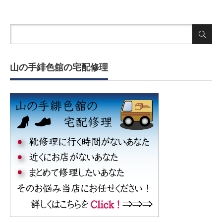
山の手緋色舘の宅配修理