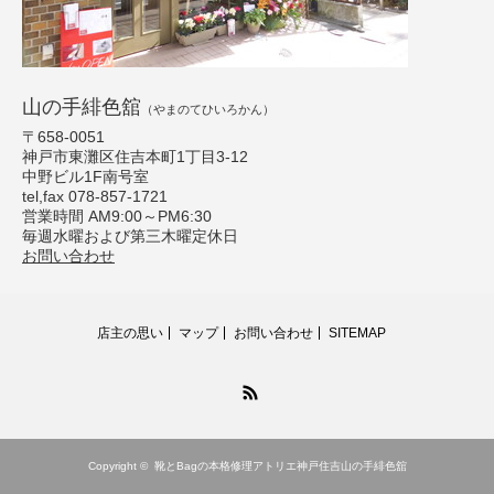
山の手緋色舘
（やまのてひいろかん）
〒658-0051
神戸市東灘区住吉本町1丁目3-12
中野ビル1F南号室
tel,fax 078-857-1721
営業時間 AM9:00～PM6:30
毎週水曜および第三木曜定休日
お問い合わせ
店主の思い
マップ
お問い合わせ
SITEMAP
RSS
Copyright ©
靴とBagの本格修理アトリエ神戸住吉山の手緋色舘