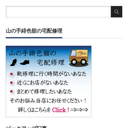
山の手緋色舘の宅配修理