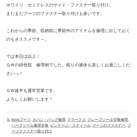
ホワイツ セミドレスのサイド・ファスナー取り付け。
まだまだブーツのファスナー取り付けも多いです。
これからの季節、収納前に季節外のアイテムを修理に出しておく
のもオススメです～。
では本日は以上！
ＧＷの緋色舘 修理例でした。残りの連休も楽しくお過ごしくだ
さいっ！
ＧＷ後半も通常営業です。
よろしくお願いします！
koosブーツ
,
カバン・バッグ修理
,
クラークス
,
クレープソール交換修理
,
ハーフソール修理交換
,
ビンテージ・スティール
,
ブーツのファスナー
,
ブ
ーツファスナー取り付け