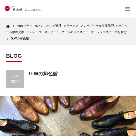
Home
koosブーツ
,
カバン・バッグ修理
,
クラークス
,
クレープソール交換修理
,
ハーフソ
ール修理交換
,
ビンテージ・スティール
,
ブーツのファスナー
,
ブーツファスナー取り付け
G.Wの緋色舘
BLOG
G.Wの緋色舘
5.3
2017