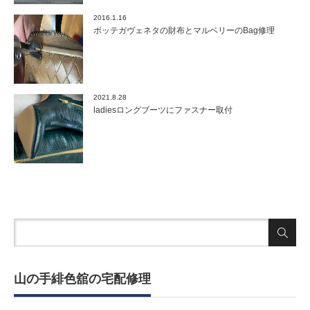
2016.1.16
ボッテガヴェネタの財布とマルベリーのBag修理
2021.8.28
ladiesロングブーツにファスナー取付
山の手緋色舘の宅配修理